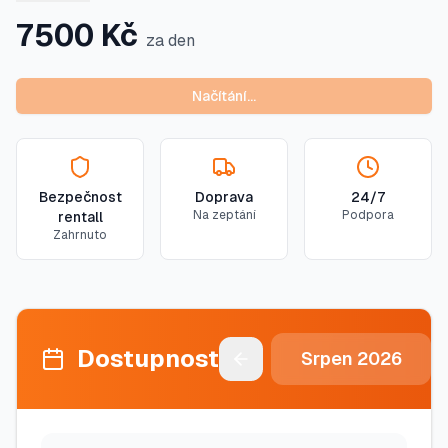
7500
Kč
za den
Načítání…
Bezpečnost
Doprava
24/7
Na zeptání
Podpora
rentall
Zahrnuto
Dostupnost
Srpen
2026