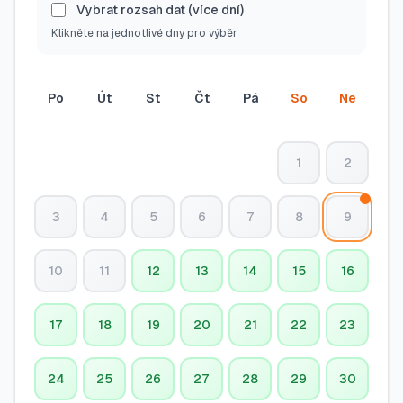
Vybrat rozsah dat (více dní)
Klikněte na jednotlivé dny pro výběr
Po
Út
St
Čt
Pá
So
Ne
1
2
3
4
5
6
7
8
9
10
11
12
13
14
15
16
17
18
19
20
21
22
23
24
25
26
27
28
29
30