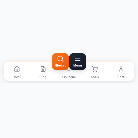
Hledat
Menu
Domů
Blog
Oblíbené
Košík
Účet
Objevte naši nabídku
Prohlédněte si všechny dostupné produkty v
našem katalogu