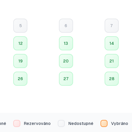
5
6
7
12
13
14
19
20
21
26
27
28
pné
Rezervováno
Nedostupné
Vybráno