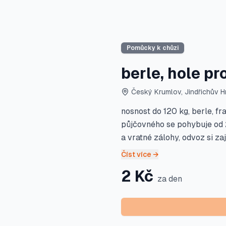
Pomůcky k chůzi
berle, hole pr
Český Krumlov, Jindřichův Hr
nosnost do 120 kg, berle, fr
půjčovného se pohybuje od 
a vratné zálohy, odvoz si za
Číst více →
2
Kč
za den