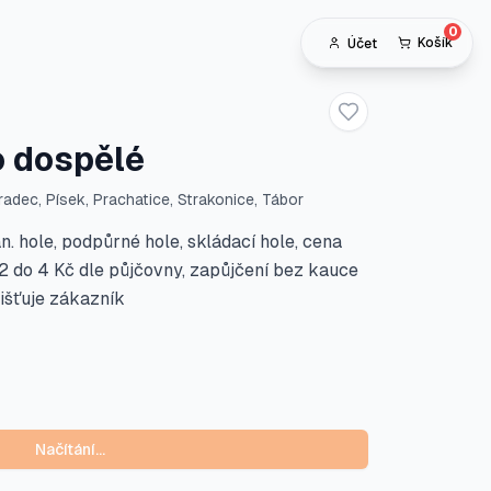
0
Košík
Účet
Přidat do oblíben
o dospělé
adec, Písek, Prachatice, Strakonice, Tábor
an. hole, podpůrné hole, skládací hole, cena
2 do 4 Kč dle půjčovny, zapůjčení bez kauce
jišťuje zákazník
Načítání…