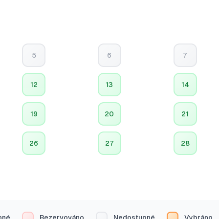
5
6
7
12
13
14
19
20
21
26
27
28
pné
Rezervováno
Nedostupné
Vybráno