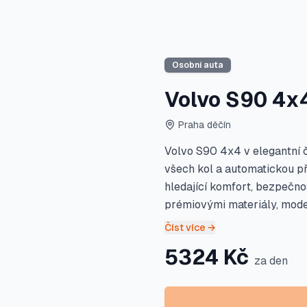
Osobní auta
Volvo S90 4x
Praha děčín
Volvo S90 4x4 v elegantní 
všech kol a automatickou př
hledající komfort, bezpečnos
prémiovými materiály, mode
Číst více →
5324
Kč
za den