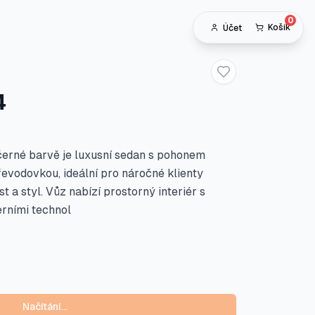
0
Košík
Účet
Přidat do oblíben
4
černé barvě je luxusní sedan s pohonem
evodovkou, ideální pro náročné klienty
t a styl. Vůz nabízí prostorný interiér s
rními technol
Načítání…