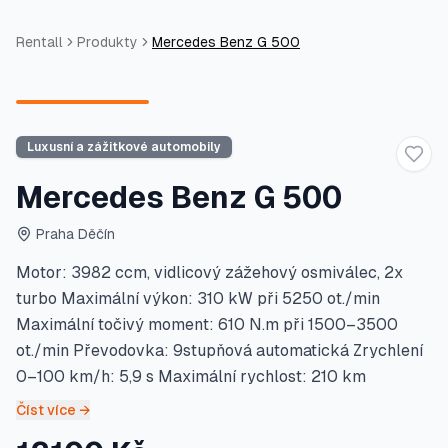
Rentall
Produkty
Mercedes Benz G 500
Luxusní a zážitkové automobily
Přid
Mercedes Benz G 500
Praha Děčín
Motor: 3982 ccm, vidlicový zážehový osmiválec, 2x
turbo Maximální výkon: 310 kW při 5250 ot./min
Maximální točivý moment: 610 N.m při 1500–3500
ot./min Převodovka: 9stupňová automatická Zrychlení
0–100 km/h: 5,9 s Maximální rychlost: 210 km
Číst více →