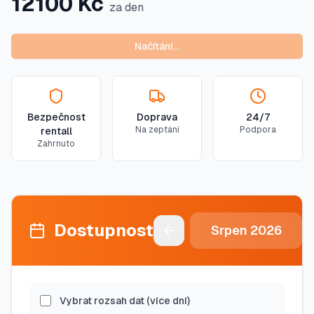
12100
Kč
za den
Načítání…
Bezpečnost
Doprava
24/7
Na zeptání
Podpora
rentall
Zahrnuto
Dostupnost
Srpen
2026
Vybrat rozsah dat (více dní)