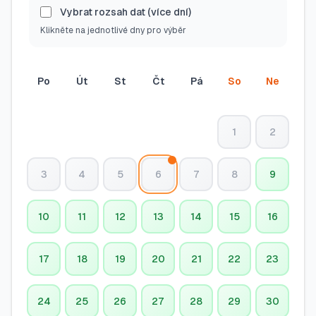
Vybrat rozsah dat (více dní)
Klikněte na jednotlivé dny pro výběr
Po
Út
St
Čt
Pá
So
Ne
1
2
3
4
5
6
7
8
9
10
11
12
13
14
15
16
17
18
19
20
21
22
23
24
25
26
27
28
29
30