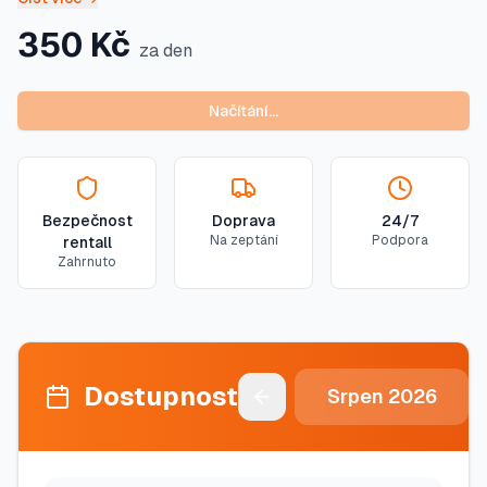
350
Kč
za den
Načítání…
Bezpečnost
Doprava
24/7
Na zeptání
Podpora
rentall
Zahrnuto
Dostupnost
Srpen
2026