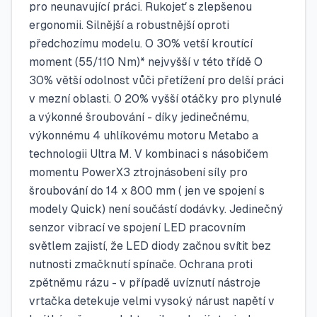
pro neunavující práci. Rukojeť s zlepšenou
ergonomii. Silnější a robustnější oproti
předchozímu modelu. O 30% vetší kroutící
moment (55/110 Nm)* nejvyšší v této třídě O
30% větší odolnost vůči přetížení pro delší práci
v mezní oblasti. 0 20% vyšší otáčky pro plynulé
a výkonné šroubování - díky jedinečnému,
výkonnému 4 uhlíkovému motoru Metabo a
technologii Ultra M. V kombinaci s násobičem
momentu PowerX3 ztrojnásobení síly pro
šroubování do 14 x 800 mm ( jen ve spojení s
modely Quick) není součástí dodávky. Jedinečný
senzor vibrací ve spojení LED pracovním
světlem zajistí, že LED diody začnou svítit bez
nutnosti zmačknutí spínače. Ochrana proti
zpětněmu rázu - v případě uvíznutí nástroje
vrtačka detekuje velmi vysoký nárust napětí v