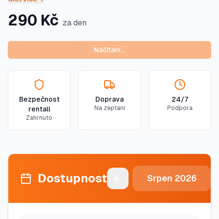
290
Kč
za den
Načítání…
Bezpečnost
Doprava
24/7
Na zeptání
Podpora
rentall
Zahrnuto
Dostupnost
Srpen
2026