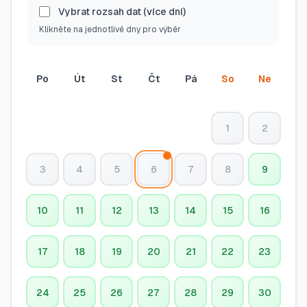
Vybrat rozsah dat (více dní)
Klikněte na jednotlivé dny pro výběr
Po
Út
St
Čt
Pá
So
Ne
1
2
3
4
5
6
7
8
9
10
11
12
13
14
15
16
17
18
19
20
21
22
23
24
25
26
27
28
29
30